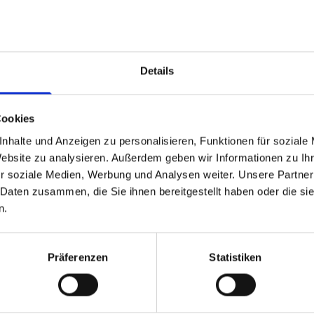
ndete 1987 d
as Unternehmen BTT-Bremer Turbine
Schwerpunkt Energie- und Antriebsanlagen für Sees
Details
inen und deren Komponenten
in einer 1100 m² groß
en ergänzt das Leistungsspektrum.
Cookies
ch das Anfertigen von Dampfturbinenschaufeln, Fr
Muster, Zeichnung oder Aufmaß.
nhalte und Anzeigen zu personalisieren, Funktionen für soziale
Website zu analysieren. Außerdem geben wir Informationen zu I
h einen vielseitigen Maschinenpark komplexe Fert
r soziale Medien, Werbung und Analysen weiter. Unsere Partner
räsen, bohrwerken und montieren - an.
 Daten zusammen, die Sie ihnen bereitgestellt haben oder die s
n.
n Bearbeitung haben wir in unserer
Maschinenlist
 die ihre Kompetenz und Erfahrung einbringen, sch
Präferenzen
Statistiken
nd Termintreue.