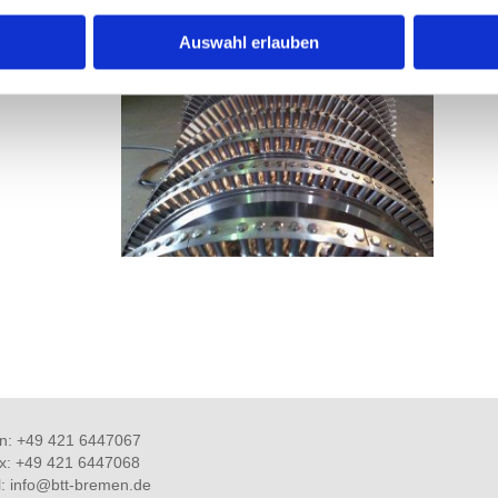
Auswahl erlauben
on: +49 421 6447067
ax:
+49 421 6447068
l:
info@btt-bremen.de