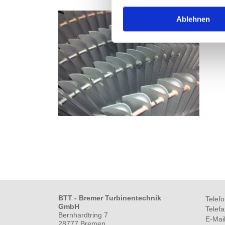
Ablehnen
BTT - Bremer Turbinentechnik
Telef
GmbH
Telef
Bernhardtring 7
E-Mai
28777 Bremen