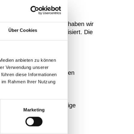
ntechnik GmbH 1987 als
chiffe. Ab dem Jahr 2000 haben wir
Über Cookies
en Fertigungshalle
spezialisiert. Die
ischdampfdüsen und die
 Medien anbieten zu können
hrer Verwendung unserer
igungsmöglichkeiten für den
 führen diese Informationen
ie im Rahmen Ihrer Nutzung
e
dargestellt.
affen wir so eine fachkundige
Marketing