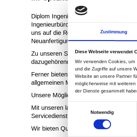
Diplom Ingenieur Reinhard Siemen grü
Ingenieurbüro für Marinetechnik, mit 
Zustimmung
uns auf die Reparatur von Dampfturb
Neuanfertigung von Dampfturbinenteil
Diese Webseite verwendet 
Zu unseren Spezialgebieten gehört au
dazugehörenden Leitapparate - nach 
Wir verwenden Cookies, um I
und die Zugriffe auf unsere 
Ferner bieten wir unseren Kunden durc
Website an unsere Partner fü
allgemeinen Maschinenbau - drehen, f
möglicherweise mit weiteren
der Dienste gesammelt habe
Unsere Möglichkeiten der mechanische
Einwilligungsauswahl
Mit unseren langjährigen Mitarbeitern,
Notwendig
Servicedienstleistung.
Wir bieten Qualität, Zuverlässigkeit u